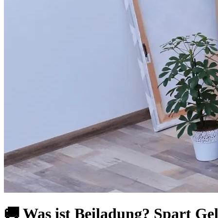
🚚 Was ist Beiladung? Spart G