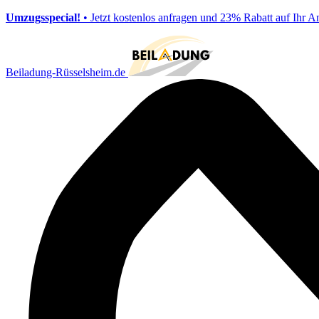
Umzugsspecial!
• Jetzt kostenlos anfragen und 23% Rabatt auf Ihr A
Beiladung-Rüsselsheim.de