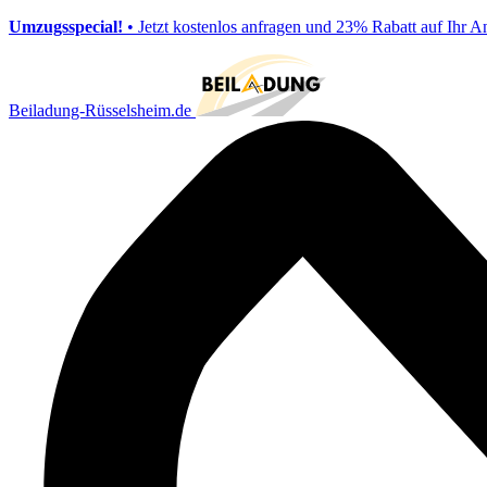
Umzugsspecial!
• Jetzt kostenlos anfragen und 23% Rabatt auf Ihr A
Beiladung-Rüsselsheim.de