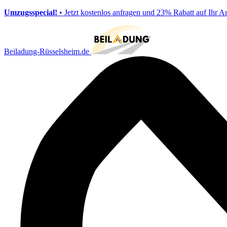
Umzugsspecial!
• Jetzt kostenlos anfragen und 23% Rabatt auf Ihr A
Beiladung-Rüsselsheim.de