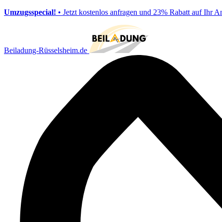
Umzugsspecial!
• Jetzt kostenlos anfragen und 23% Rabatt auf Ihr A
Beiladung-Rüsselsheim.de